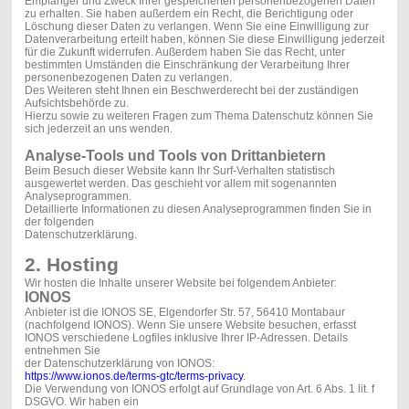
Empfänger und Zweck Ihrer gespeicherten personenbezogenen Daten
zu erhalten. Sie haben außerdem ein Recht, die Berichtigung oder
Löschung dieser Daten zu verlangen. Wenn Sie eine Einwilligung zur
Datenverarbeitung erteilt haben, können Sie diese Einwilligung jederzeit
für die Zukunft widerrufen. Außerdem haben Sie das Recht, unter
bestimmten Umständen die Einschränkung der Verarbeitung Ihrer
personenbezogenen Daten zu verlangen.
Des Weiteren steht Ihnen ein Beschwerderecht bei der zuständigen
Aufsichtsbehörde zu.
Hierzu sowie zu weiteren Fragen zum Thema Datenschutz können Sie
sich jederzeit an uns wenden.
Analyse-Tools und Tools von Drittanbietern
Beim Besuch dieser Website kann Ihr Surf-Verhalten statistisch
ausgewertet werden. Das geschieht vor allem mit sogenannten
Analyseprogrammen.
Detaillierte Informationen zu diesen Analyseprogrammen finden Sie in
der folgenden
Datenschutzerklärung.
2. Hosting
Wir hosten die Inhalte unserer Website bei folgendem Anbieter:
IONOS
Anbieter ist die IONOS SE, Elgendorfer Str. 57, 56410 Montabaur
(nachfolgend IONOS). Wenn Sie unsere Website besuchen, erfasst
IONOS verschiedene Logfiles inklusive Ihrer IP-Adressen. Details
entnehmen Sie
der Datenschutzerklärung von IONOS:
https://www.ionos.de/terms-gtc/terms-privacy
.
Die Verwendung von IONOS erfolgt auf Grundlage von Art. 6 Abs. 1 lit. f
DSGVO. Wir haben ein