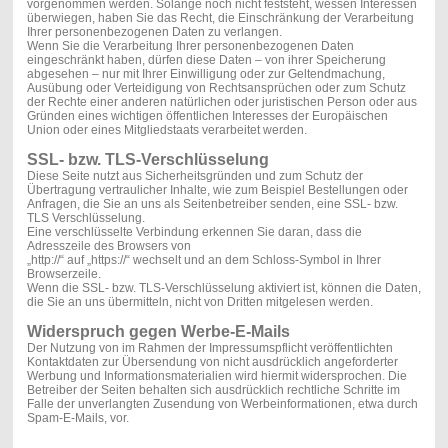
vorgenommen werden. Solange noch nicht feststeht, wessen Interessen
überwiegen, haben Sie das Recht, die Einschränkung der Verarbeitung
Ihrer personenbezogenen Daten zu verlangen.
Wenn Sie die Verarbeitung Ihrer personenbezogenen Daten
eingeschränkt haben, dürfen diese Daten – von ihrer Speicherung
abgesehen – nur mit Ihrer Einwilligung oder zur Geltendmachung,
Ausübung oder Verteidigung von Rechtsansprüchen oder zum Schutz
der Rechte einer anderen natürlichen oder juristischen Person oder aus
Gründen eines wichtigen öffentlichen Interesses der Europäischen
Union oder eines Mitgliedstaats verarbeitet werden.
SSL- bzw. TLS-Verschlüsselung
Diese Seite nutzt aus Sicherheitsgründen und zum Schutz der
Übertragung vertraulicher Inhalte, wie zum Beispiel Bestellungen oder
Anfragen, die Sie an uns als Seitenbetreiber senden, eine SSL- bzw.
TLS Verschlüsselung.
Eine verschlüsselte Verbindung erkennen Sie daran, dass die
Adresszeile des Browsers von
„http://“ auf „https://“ wechselt und an dem Schloss-Symbol in Ihrer
Browserzeile.
Wenn die SSL- bzw. TLS-Verschlüsselung aktiviert ist, können die Daten,
die Sie an uns übermitteln, nicht von Dritten mitgelesen werden.
Widerspruch gegen Werbe-E-Mails
Der Nutzung von im Rahmen der Impressumspflicht veröffentlichten
Kontaktdaten zur Übersendung von nicht ausdrücklich angeforderter
Werbung und Informationsmaterialien wird hiermit widersprochen. Die
Betreiber der Seiten behalten sich ausdrücklich rechtliche Schritte im
Falle der unverlangten Zusendung von Werbeinformationen, etwa durch
Spam-E-Mails, vor.