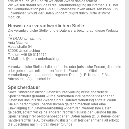
erläutert auch, wie und zu welchem Zweck das geschieht.
Wir weisen darauf hin, dass die Datenübertragung im Internet (z. B. bei
der Kommunikation per E-Mail) Sicherheitslücken aufweisen kann. Ein
lückenloser Schutz der Daten vor dem Zugriff durch Dritte ist nicht
möglich.
Hinweis zur verantwortlichen Stelle
Die verantwortliche Stelle für die Datenverarbeitung auf dieser Website
ist:
THERA Unterhaching
Anja Mächler
Hauptstraße 54
82008 Unterhaching
Telefon: +49 89 6115579
E-Mail: info@thera-unterhaching.de
Verantwortliche Stelle ist die natürliche oder juristische Person, die allein
oder gemeinsam mit anderen über die Zwecke und Mittel der
Verarbeitung von personenbezogenen Daten (z. B. Namen, E-Mail-
Adressen o. Ä.) entscheidet.
Speicherdauer
Soweit innerhalb dieser Datenschutzerklärung keine speziellere
Speicherdauer genannt wurde, verbleiben Ihre personenbezogenen
Daten bei uns, bis der Zweck für die Datenverarbeitung entfällt. Wenn
Sie ein berechtigtes Löschersuchen geltend machen oder eine
Einwilligung zur Datenverarbeitung widerrufen, werden Ihre Daten
gelöscht, sofern wir keine anderen rechtlich zulässigen Gründe für die
Speicherung Ihrer personenbezogenen Daten haben (z. B. steuer- oder
handelsrechtliche Aufbewahrungsfristen); im letztgenannten Fall erfolgt
die Löschung nach Fortfall dieser Gründe.