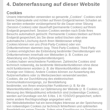
4. Datenerfassung auf dieser Website
Cookies
Unsere Internetseiten verwenden so genannte „Cookies“. Cookies sind
kleine Datenpakete und richten auf Ihrem Endgerät keinen Schaden an.
Sie werden entweder vorübergehend für die Dauer einer Sitzung
(Session-Cookies) oder dauerhaft (permanente Cookies) auf Ihrem
Endgerät gespeichert. Session-Cookies werden nach Ende Ihres
Besuchs automatisch gelöscht. Permanente Cookies bleiben auf Ihrem
Endgerät gespeichert, bis Sie diese selbst löschen oder eine
automatische Löschung durch Ihren Webbrowser erfolgt.
Cookies können von uns (First-Party-Cookies) oder von
Drittunternehmen stammen (sog. Third-Party-Cookies). Third-Party-
Cookies ermöglichen die Einbindung bestimmter Dienstleistungen von
Drittunternehmen innerhalb von Webseiten (z. B. Cookies zur
Abwicklung von Zahlungsdienstleistungen).
Cookies haben verschiedene Funktionen. Zahlreiche Cookies sind
technisch notwendig, da bestimmte Webseitenfunktionen ohne diese
nicht funktionieren würden (z. B. die Warenkorbfunktion oder die
Anzeige von Videos). Andere Cookies können zur Auswertung des
Nutzerverhaltens oder zu Werbezwecken verwendet werden.
Cookies, die zur Durchführung des elektronischen
Kommunikationsvorgangs, zur Bereitstellung
bestimmter, von Ihnen erwünschter Funktionen (z. B. für die
Warenkorbfunktion) oder zur Optimierung der Website (z. B. Cookies zur
Messung des Webpublikums) erforderlich sind (notwendige Cookies),
werden auf Grundlage von Art. 6 Abs. 1 lit. f DSGVO gespeichert, sofern
keine andere Rechtsgrundlage angegeben wird.
Der Websitebetreiber hat ein berechtigtes Interesse an der Speicherung
von notwendigen Cookies zur technisch fehlerfreien und optimierten
Bereitstellung seiner Dienste. Sofern eine Einwilligung zur Speicherung