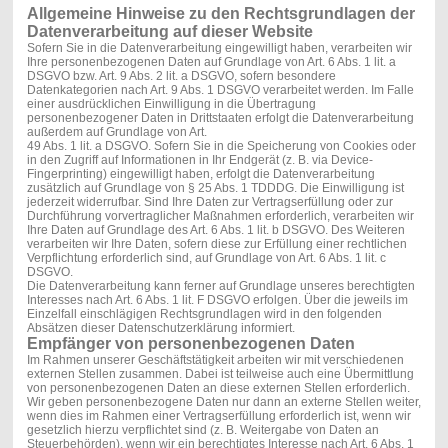
Allgemeine Hinweise zu den Rechtsgrundlagen der
Datenverarbeitung auf dieser Website
Sofern Sie in die Datenverarbeitung eingewilligt haben, verarbeiten wir
Ihre personenbezogenen Daten auf Grundlage von Art. 6 Abs. 1 lit. a
DSGVO bzw. Art. 9 Abs. 2 lit. a DSGVO, sofern besondere
Datenkategorien nach Art. 9 Abs. 1 DSGVO verarbeitet werden. Im Falle
einer ausdrücklichen Einwilligung in die Übertragung
personenbezogener Daten in Drittstaaten erfolgt die Datenverarbeitung
außerdem auf Grundlage von Art.
49 Abs. 1 lit. a DSGVO. Sofern Sie in die Speicherung von Cookies oder
in den Zugriff auf Informationen in Ihr Endgerät (z. B. via Device-
Fingerprinting) eingewilligt haben, erfolgt die Datenverarbeitung
zusätzlich auf Grundlage von § 25 Abs. 1 TDDDG. Die Einwilligung ist
jederzeit widerrufbar. Sind Ihre Daten zur Vertragserfüllung oder zur
Durchführung vorvertraglicher Maßnahmen erforderlich, verarbeiten wir
Ihre Daten auf Grundlage des Art. 6 Abs. 1 lit. b DSGVO. Des Weiteren
verarbeiten wir Ihre Daten, sofern diese zur Erfüllung einer rechtlichen
Verpflichtung erforderlich sind, auf Grundlage von Art. 6 Abs. 1 lit. c
DSGVO.
Die Datenverarbeitung kann ferner auf Grundlage unseres berechtigten
Interesses nach Art. 6 Abs. 1 lit. F DSGVO erfolgen. Über die jeweils im
Einzelfall einschlägigen Rechtsgrundlagen wird in den folgenden
Absätzen dieser Datenschutzerklärung informiert.
Empfänger von personenbezogenen Daten
Im Rahmen unserer Geschäftstätigkeit arbeiten wir mit verschiedenen
externen Stellen zusammen. Dabei ist teilweise auch eine Übermittlung
von personenbezogenen Daten an diese externen Stellen erforderlich.
Wir geben personenbezogene Daten nur dann an externe Stellen weiter,
wenn dies im Rahmen einer Vertragserfüllung erforderlich ist, wenn wir
gesetzlich hierzu verpflichtet sind (z. B. Weitergabe von Daten an
Steuerbehörden), wenn wir ein berechtigtes Interesse nach Art. 6 Abs. 1