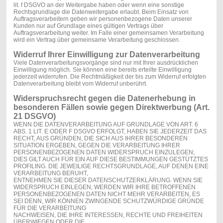
lit. f DSGVO an der Weitergabe haben oder wenn eine sonstige
Rechtsgrundlage die Datenweitergabe erlaubt. Beim Einsatz von
Auftragsverarbeitern geben wir personenbezogene Daten unserer
Kunden nur auf Grundlage eines gültigen Vertrags über
Auftragsverarbeitung weiter. Im Falle einer gemeinsamen Verarbeitung
wird ein Vertrag über gemeinsame Verarbeitung geschlossen.
Widerruf Ihrer Einwilligung zur Datenverarbeitung
Viele Datenverarbeitungsvorgänge sind nur mit Ihrer ausdrücklichen
Einwilligung möglich. Sie können eine bereits erteilte Einwilligung
jederzeit widerrufen. Die Rechtmäßigkeit der bis zum Widerruf erfolgten
Datenverarbeitung bleibt vom Widerruf unberührt.
Widerspruchsrecht gegen die Datenerhebung in
besonderen Fällen sowie gegen Direktwerbung (Art.
21 DSGVO)
WENN DIE DATENVERARBEITUNG AUF GRUNDLAGE VON ART. 6
ABS. 1 LIT. E ODER F DSGVO ERFOLGT, HABEN SIE JEDERZEIT DAS
RECHT, AUS GRÜNDEN, DIE SICH AUS IHRER BESONDEREN
SITUATION ERGEBEN, GEGEN DIE VERARBEITUNG IHRER
PERSONENBEZOGENEN DATEN WIDERSPRUCH EINZULEGEN;
DIES GILT AUCH FÜR EIN AUF DIESE BESTIMMUNGEN GESTÜTZTES
PROFILING. DIE JEWEILIGE RECHTSGRUNDLAGE, AUF DENEN EINE
VERARBEITUNG BERUHT,
ENTNEHMEN SIE DIESER DATENSCHUTZERKLÄRUNG. WENN SIE
WIDERSPRUCH EINLEGEN, WERDEN WIR IHRE BETROFFENEN
PERSONENBEZOGENEN DATEN NICHT MEHR VERARBEITEN, ES
SEI DENN, WIR KÖNNEN ZWINGENDE SCHUTZWÜRDIGE GRÜNDE
FÜR DIE VERARBEITUNG
NACHWEISEN, DIE IHRE INTERESSEN, RECHTE UND FREIHEITEN
ÜBERWIEGEN ODER DIE