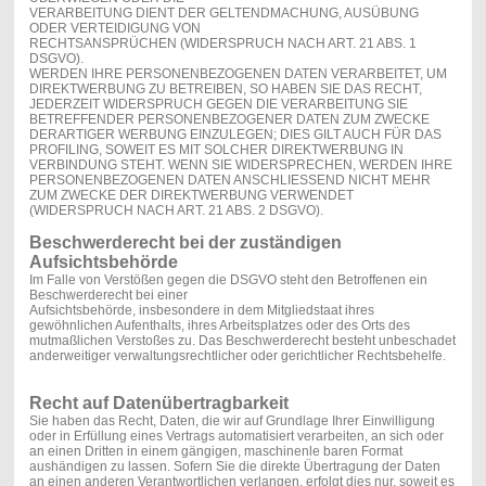
VERARBEITUNG DIENT DER GELTENDMACHUNG, AUSÜBUNG
ODER VERTEIDIGUNG VON
RECHTSANSPRÜCHEN (WIDERSPRUCH NACH ART. 21 ABS. 1
DSGVO).
WERDEN IHRE PERSONENBEZOGENEN DATEN VERARBEITET, UM
DIREKTWERBUNG ZU BETREIBEN, SO HABEN SIE DAS RECHT,
JEDERZEIT WIDERSPRUCH GEGEN DIE VERARBEITUNG SIE
BETREFFENDER PERSONENBEZOGENER DATEN ZUM ZWECKE
DERARTIGER WERBUNG EINZULEGEN; DIES GILT AUCH FÜR DAS
PROFILING, SOWEIT ES MIT SOLCHER DIREKTWERBUNG IN
VERBINDUNG STEHT. WENN SIE WIDERSPRECHEN, WERDEN IHRE
PERSONENBEZOGENEN DATEN ANSCHLIESSEND NICHT MEHR
ZUM ZWECKE DER DIREKTWERBUNG VERWENDET
(WIDERSPRUCH NACH ART. 21 ABS. 2 DSGVO).
Beschwerderecht bei der zuständigen
Aufsichtsbehörde
Im Falle von Verstößen gegen die DSGVO steht den Betroffenen ein
Beschwerderecht bei einer
Aufsichtsbehörde, insbesondere in dem Mitgliedstaat ihres
gewöhnlichen Aufenthalts, ihres Arbeitsplatzes oder des Orts des
mutmaßlichen Verstoßes zu. Das Beschwerderecht besteht unbeschadet
anderweitiger verwaltungsrechtlicher oder gerichtlicher Rechtsbehelfe.
Recht auf Datenübertragbarkeit
Sie haben das Recht, Daten, die wir auf Grundlage Ihrer Einwilligung
oder in Erfüllung eines Vertrags automatisiert verarbeiten, an sich oder
an einen Dritten in einem gängigen, maschinenle baren Format
aushändigen zu lassen. Sofern Sie die direkte Übertragung der Daten
an einen anderen Verantwortlichen verlangen, erfolgt dies nur, soweit es